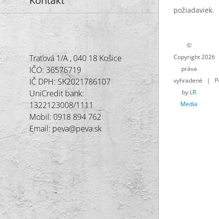
Kontakt
požiadaviek.
©
Traťová 1/A , 040 18 Košice
Copyright
2026 
IČO: 36576719
práva
IČ DPH: SK2021786107
vyhradené | P
UniCredit bank:
by
LR
1322123008/1111
Media
Mobil: 0918 894 762
Email: peva@peva.sk