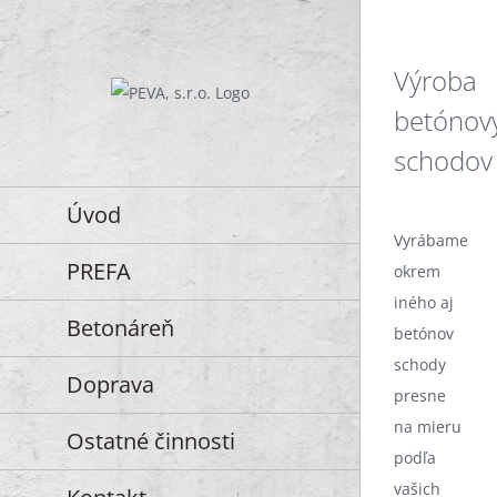
Skip
to
Výroba
content
betónov
schodov
Úvod
Vyrábame
PREFA
okrem
iného aj
Betonáreň
betónov
schody
Doprava
presne
na mieru
Ostatné činnosti
podľa
vašich