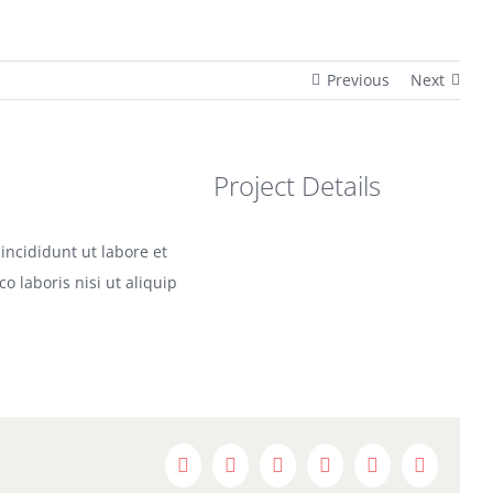
Previous
Next
Project Details
incididunt ut labore et
 laboris nisi ut aliquip
Facebook
X
Reddit
LinkedIn
WhatsApp
Pinterest