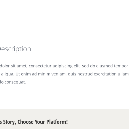
Description
olor sit amet, consectetur adipiscing elit, sed do eiusmod tempor 
aliqua. Ut enim ad minim veniam, quis nostrud exercitation ullamco
o consequat.
s Story, Choose Your Platform!