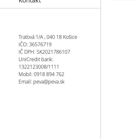
Kontakt
Traťová 1/A , 040 18 Košice
IČO: 36576719
IČ DPH: SK2021786107
UniCredit bank:
1322123008/1111
Mobil: 0918 894 762
Email: peva@peva.sk