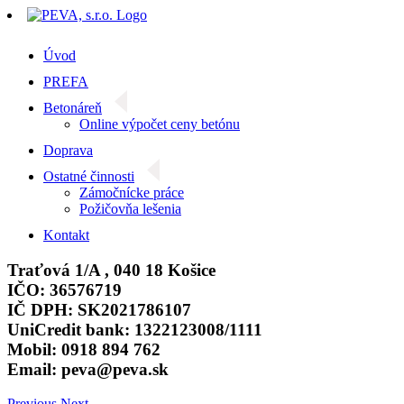
Skip
to
content
Úvod
PREFA
Betonáreň
Online výpočet ceny betónu
Doprava
Ostatné činnosti
Zámočnícke práce
Požičovňa lešenia
Kontakt
Traťová 1/A , 040 18 Košice
IČO: 36576719
IČ DPH: SK2021786107
UniCredit bank: 1322123008/1111
Mobil: 0918 894 762
Email: peva@peva.sk
Previous
Next