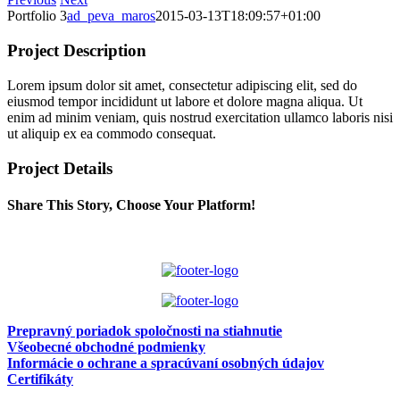
Portfolio 3
ad_peva_maros
2015-03-13T18:09:57+01:00
Project Description
Lorem ipsum dolor sit amet, consectetur adipiscing elit, sed do
eiusmod tempor incididunt ut labore et dolore magna aliqua. Ut
enim ad minim veniam, quis nostrud exercitation ullamco laboris nisi
ut aliquip ex ea commodo consequat.
Project Details
Share This Story, Choose Your Platform!
Facebook
X
Reddit
LinkedIn
WhatsApp
Pinterest
Prepravný poriadok spoločnosti na stiahnutie
Všeobecné obchodné podmienky
Informácie o ochrane a spracúvaní osobných údajov
Certifikáty