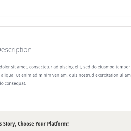
Description
olor sit amet, consectetur adipiscing elit, sed do eiusmod tempor 
aliqua. Ut enim ad minim veniam, quis nostrud exercitation ullamco
o consequat.
s Story, Choose Your Platform!