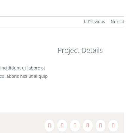
Previous
Next
Project Details
incididunt ut labore et
 laboris nisi ut aliquip
Facebook
X
Reddit
LinkedIn
WhatsApp
Pinterest