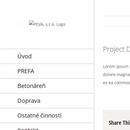
Skip
to
content
Project 
Úvod
Lorem ipsum d
PREFA
dolore magna 
ex ea commod
Betonáreň
Doprava
Ostatné činnosti
Share Thi