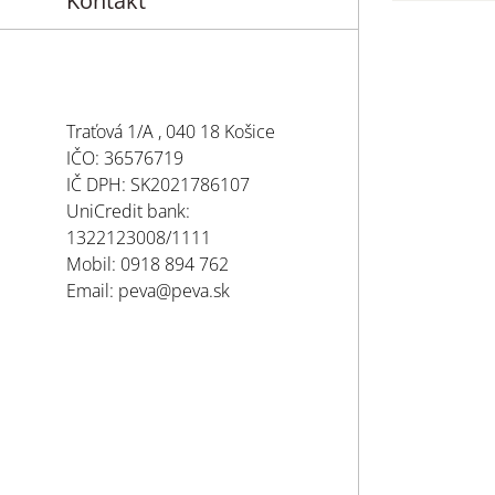
Kontakt
Traťová 1/A , 040 18 Košice
IČO: 36576719
IČ DPH: SK2021786107
UniCredit bank:
1322123008/1111
Mobil: 0918 894 762
Email: peva@peva.sk